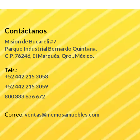
Contáctanos
Misión de Bucareli #7
Parque Industrial Bernardo Quintana,
C.P. 76246, El Marqués, Qro., México.
Tels.:
+52 442 215 3058
+52 442 215 3059
800 333 636 672
Correo:
ventas@memosamuebles.com