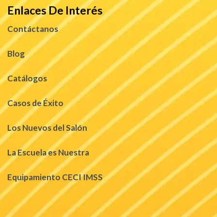
Enlaces De Interés
Contáctanos
Blog
Catálogos
Casos de Éxito
Los Nuevos del Salón
La Escuela es Nuestra
Equipamiento CECI IMSS