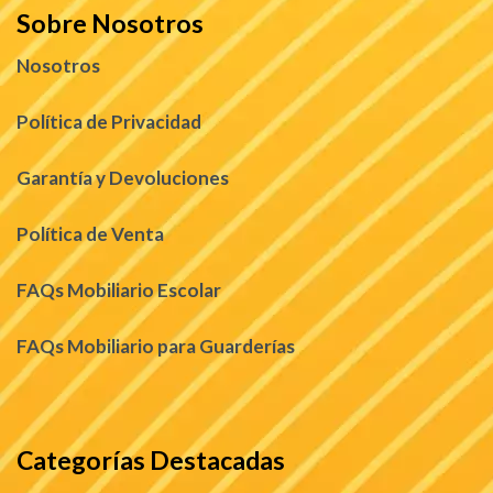
Sobre Nosotros
Nosotros
Política de Privacidad
Garantía y Devoluciones
Política de Venta
FAQs Mobiliario Escolar
FAQs Mobiliario para Guarderías
Categorías Destacadas