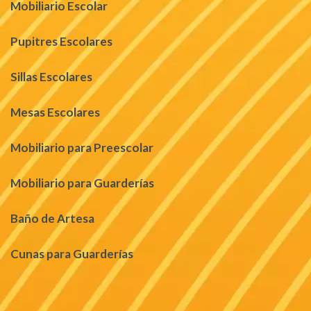
Mobiliario Escolar
Pupitres Escolares
Sillas Escolares
Mesas Escolares
Mobiliario para Preescolar
Mobiliario para Guarderías
Baño de Artesa
Cunas para Guarderías